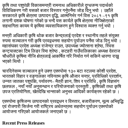
कृषि तथा पशुपंछी विकासमन्त्री रामनाथ अधिकारीले दुग्धजन्य पदार्थको
विविधिकरण गरी यसको बजार विस्तार गर्नुपर्नेमा जोड दिनु भयो । उहाँले
सरकारले कृषि क्षेत्रमा उत्पादन वृद्धि, आत्मनिर्भर गर्न विस २०८१ –९१ कृषि
लगानी दशक घोषणा गरेको छ भन्दै यस कार्यले कृषि क्षेत्रमा नीजिक्षेत्रको
सहभागिता कायम भै कृषिमा व्यवसायिकरण हुने विश्वास व्यक्त्त गर्नु भयो ।
मन्त्री अधिकारी कृषि थोक बजार केन्द्रलाई प्रदेश र स्थानीय तहले संयुक्त
रुपमा सञ्चालन गरी कृषि प्रवद्र्धनमा सहयोग पुर्याउन पर्नेमा जोड दिनु भयो ।
महासंघका प्रदेश अध्यक्ष राजेन्द्र राउत, उपाध्यक्ष ज्योत्सना श्रेष्ठ, स्विस
कन्ट्याक्टका टिम लिडर रिमा श्रेष्ठ , कटहरी गाउँपालिकाका अध्यक्ष देवराज
चौधरीले कृषिमा नीजि क्षेत्रलाई आकर्षित गरि निर्यात गर्न सकिने धारणा राख्नु
भएको थियो ।
चारदिनेसम्म सञ्चालन हुने उक्त्त एक्स्पोमा १३० बटा स्टलमा कोशी प्रदेश,
भारतको विहार र वङ्गालका नविनतम कृषि औजार यन्त्र, प्रविधिको प्रदर्शन,
उन्नत जातका पशुपंक्षि, पर्यावरण– मैत्री ज्ञान, शिप र प्रविधि , कृषि विज्ञसंग
छलफल , नयाँ नयाँ अनुसन्धान र परियोजनाको प्रस्तुती , कृषिपंक्षी तथा कृषि
उपज प्रतियोगिता, खेतदेखि भान्साको अनुभव आदिको कार्यक्रम रहेको छ ।
एक्स्पोमा कृषिजन्य उत्पादनको प्रवद्र्धन र विस्तार, बजारीकरण, मूल्य अभिवृद्धि
एवं रोजगारी सिर्जना गरी राष्ट्रिय अर्थतन्त्रमा सहयोग पुर्याउन एक्स्पोको
आयोजना गरिएको आयोजकले जनाएको छ ।
Recent Press Releases