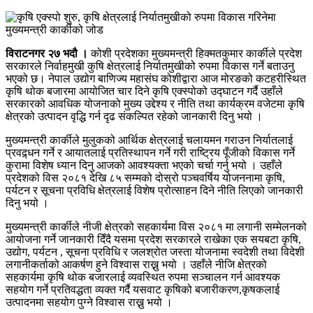
विराटनगर २७ भदौ ।
कोशी प्रदेशका मुख्यमन्त्री हिक्मतकुमार कार्कीले प्रदेश
सरकारले निर्वाहमुखी कुषि क्षेत्रलाई निर्यातमुखीको रुपमा विकास गर्ने बताउनु
भएको छ। नेपाल उद्योग बाणिज्य महासंघ कोशीद्वारा आज मोरङको कटहरीस्थित
कृषि थोक बजारमा आयोजित चार दिने कृषि एक्स्पोको उद्घाटन गर्दै उहाँले
सरकारको आवधिक योजनाको मुख्य उद्देश्य र नीति तथा कार्यक्रम वजेटमा कृषि
क्षेत्रको उत्पादन वृद्धि गर्न दृढ संकल्पित रहेको जानकारी दिनु भयो ।
मुख्यमन्त्री कार्कीले मुलुकको आर्थिक क्षेत्रलाई चलायमन गराउन निर्यातलाई
प्रवद्र्धन गर्ने र आयातलाई प्रतिस्थापन गर्ने गरी राष्ट्रिय पूँजीको विकास गर्ने
कुरामा विशेष ध्यान दिनु आजको आवश्यक्ता भएको चर्चा गर्नु भयो । उहाँले
प्रदेशको विस २०८१ देखि ८५ सम्मको दोस्रो पञ्चवर्षिय योजननामा कृषि,
पर्यटन र सूचना प्रविधि क्षेत्रलाई विशेष प्रोत्साहन दिने नीति लिएको जानकारी
दिनु भयो ।
मुख्यमन्त्री कार्कीले नीजी क्षेत्रको सहकार्यमा विस २०८१ मा लगानी सम्मेलनको
आयोजना गर्ने जानकारी दिँदै यसमा प्रदेश सरकारले राखेका एक सयबटा कृषि,
उद्योग, पर्यटन , सूचना प्रविधि र जलश्रोत जस्ता योजनामा स्वदेशी तथा विदेशी
लगानीकर्ताको आकर्षण हुने विश्वास राख्नु भयो । उहाँले नीजि क्षेत्रको
सहकार्यमा कृषि थोक बजारलाई व्यवस्थित रुपमा सञ्चालन गर्न आवश्यक
सहयोग गर्ने प्रतिवद्धता व्यक्त गर्दै यसवाट कृषिको बजारीकरण,कृषकलाई
उत्पादनमा सहयोग पुग्ने विश्वास राख्नु भयो ।